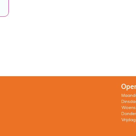
Open
Maand
Dinsda
Woens
Donde
Vrijdag