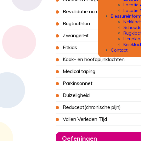
Locatie
Locatie
Revalidatie na corona
Blessureinform
Nekklac
Rugtriathlon
Schoude
Rugklac
ZwangerFit
Heupkla
Knieklac
Fitkids
Contact
Kaak- en hoofdpijnklachten
Medical taping
Parkinsonnet
Duizeligheid
Reducept(chronische pijn)
Vallen Verleden Tijd
Oefeningen