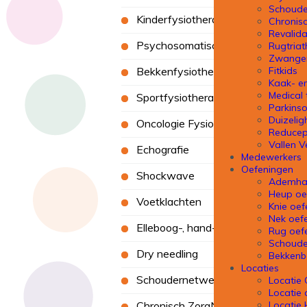
Schoude
Kinderfysiotherapie
Chronis
Revalida
Psychosomatische fysiotherapie
Rugtriat
Zwanger
Bekkenfysiotherapie
Fitkids
Kaak- en
Medical 
Sportfysiotherapie
Parkins
Duizelig
Oncologie Fysiotherapie
Reducept
Vallen V
Echografie
Medewerkers
Oefeningen
Shockwave
Ademhal
Heup oe
Voetklachten
Knie oef
Nek oef
Elleboog-, hand- en polstherapie
Rug oef
Schoude
Dry needling
Bekkenb
Locaties
Schoudernetwerk
Locatie
Locatie 
Chronisch ZorgNet
Locatie 