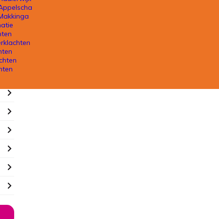
 Appelscha
 Makkinga
atie
hten
rklachten
hten
chten
hten