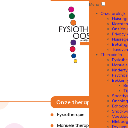
Menu
Onze praktijk
Huisrege
Klachte
Ons You
Privacy 
Huisrege
Betalin
Tarieve
Therapieën
Fysiothe
Manuele
Kinderfy
Psychos
Bekkenfy
Be
Ti
Sportfys
Oncologi
Onze therapieën
Echogra
Shockw
Fysiotherapie
Voetkla
Elleboog
Manuele therapie
Dry need