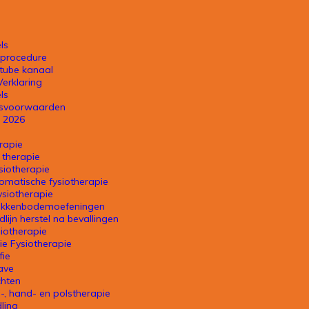
ls
nprocedure
tube kanaal
Verklaring
ls
gsvoorwaarden
n 2026
rapie
 therapie
siotherapie
omatische fysiotherapie
siotherapie
kkenbodemoefeningen
jdlijn herstel na bevallingen
iotherapie
e Fysiotherapie
fie
Dry Needling
ave
chten
-, hand- en polstherapie
Dry Needling is een behandelmethode waarbij er met een d
ling