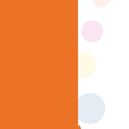
ehandelen. Door het aanprikken van de
edling wordt al jaren toegepast binnen
en
Martijn van Delden
gespecialiseerd in
jk onderzoek worden Triggerpoints in de
en voelbare harde streng in een spier
Triggerpoints in spieren kunnen zorgen
ichten
s een speciale techniek een dun naaldje
en automatisch samentrekken. Dit kan
e spier zich waardoor deze
 aangeprikte spieren wat vermoeid