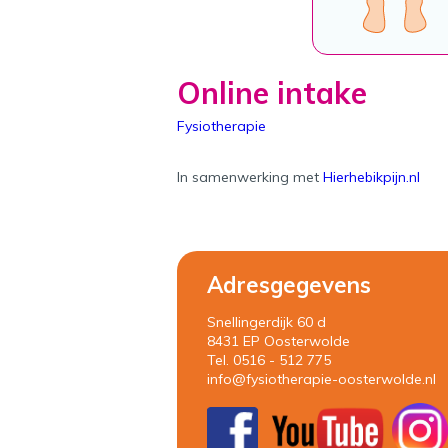
Online intake
Fysiotherapie
In samenwerking met
Hierhebikpijn.nl
Adresgegevens
Snellingerdijk 60 d
8431 EP Oosterwolde
Tel. 0516 - 512 775
info@fysiotherapie-oosterwolde.nl