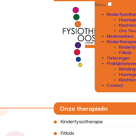
Menu
Kinderfysiothe
Huisrege
Klachte
Ons You
Medewerkers
Kindertherapi
Kinderfy
Fitkids
Oefeningen
Praktijktarieve
Betalin
Huisrege
Klachte
Contact
Onze therapieën
Kinderfysiotherapie
Fitkids