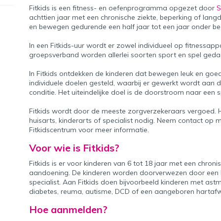
Fitkids is een fitness- en oefenprogramma opgezet door
S
achttien jaar met een chronische ziekte, beperking of lang
en bewegen gedurende een half jaar tot een jaar onder b
In een Fitkids-uur wordt er zowel individueel op fitnessapp
groepsverband worden allerlei soorten sport en spel geda
In Fitkids ontdekken de kinderen dat bewegen leuk en goed 
individuele doelen gesteld, waarbij er gewerkt wordt aan 
conditie. Het uiteindelijke doel is de doorstroom naar een 
Fitkids wordt door de meeste zorgverzekeraars vergoed. Hi
huisarts, kinderarts of specialist nodig. Neem contact op 
Fitkidscentrum voor meer informatie.
Voor wie is Fitkids?
Fitkids is er voor kinderen van 6 tot 18 jaar met een chroni
aandoening. De kinderen worden doorverwezen door een hu
specialist. Aan Fitkids doen bijvoorbeeld kinderen met ast
diabetes, reuma, autisme, DCD of een aangeboren hartafw
Hoe aanmelden?