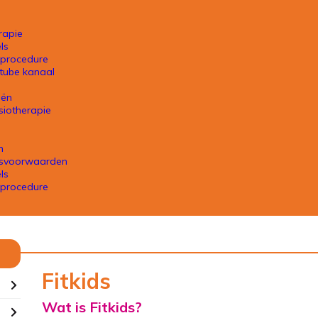
rapie
ls
nprocedure
tube kanaal
eën
siotherapie
n
gsvoorwaarden
ls
nprocedure
Fitkids
Wat is Fitkids?