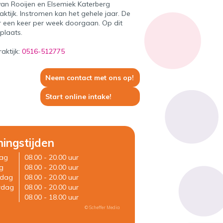
an Rooijen en Elsemiek Katerberg
aktijk. Instromen kan het gehele jaar. De
er een keer per week doorgaan. Op dit
plaats.
aktijk:
0516-512775
Neem contact met ons op!
Start online intake!
ingstijden
ag
08.00 - 20.00 uur
g
08.00 - 20.00 uur
dag
08.00 - 20.00 uur
rdag
08.00 - 20.00 uur
08.00 - 18.00 uur
© Scheffer Media