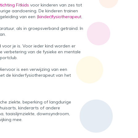
tichting Fitkids
voor kinderen van zes tot
durige aandoening. De kinderen trainen
egeleiding van een
(kinder)fysiotherapeut
.
aratuur, als in groepsverband getraind. In
an.
voor je is. Voor ieder kind worden er
de verbetering van de fysieke en mentale
sportclub.
ervoor is een verwijzing van een
met de kinderfysiotherapeut van het
sche ziekte, beperking of langdurige
isarts, kinderarts of andere
ma, taaislijmziekte, downsyndroom,
ijking mee.